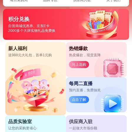
积分兑换
自营商城优惠券、京东E卡
2000多个大牌实物礼品免费换
新人福利
热销爆款
送988元大礼包，首单1元购
热卖爆款，现货直降
马上选购
每周二直播
预约直播，免费抽奖
点击了解
品质实验室
供应商入驻
让您的采购更省心
一起做大市场份额