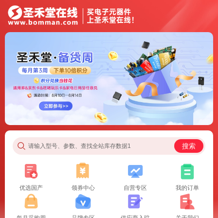
搜索
请输入型号、参数、查找全站库存数据1
优选国产
领券中心
自营专区
我的订单
每月采购周
品牌专区
供应商入驻
关于我们