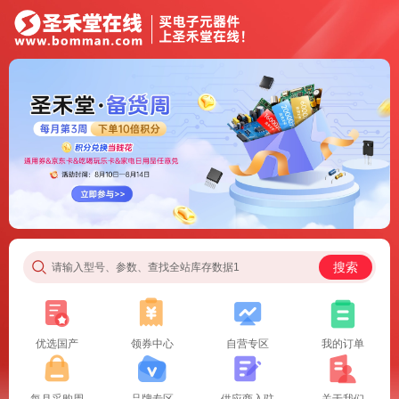
搜索
请输入型号、参数、查找全站库存数据1
优选国产
领券中心
自营专区
我的订单
每月采购周
品牌专区
供应商入驻
关于我们