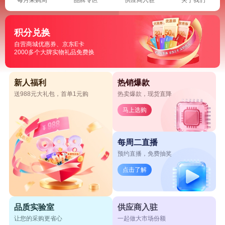
积分兑换
自营商城优惠券、京东E卡
2000多个大牌实物礼品免费换
新人福利
热销爆款
送988元大礼包，首单1元购
热卖爆款，现货直降
马上选购
每周二直播
预约直播，免费抽奖
点击了解
品质实验室
供应商入驻
让您的采购更省心
一起做大市场份额