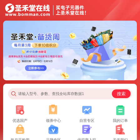
搜索
请输入型号、参数、查找全站库存数据1
优选国产
领券中心
自营专区
我的订单
每月采购周
品牌专区
供应商入驻
关于我们