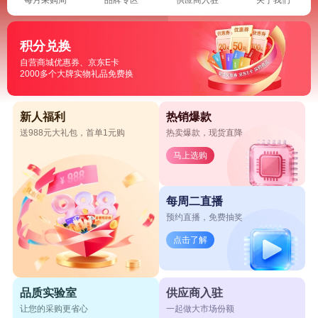
积分兑换
自营商城优惠券、京东E卡
2000多个大牌实物礼品免费换
新人福利
热销爆款
送988元大礼包，首单1元购
热卖爆款，现货直降
马上选购
每周二直播
预约直播，免费抽奖
点击了解
品质实验室
供应商入驻
让您的采购更省心
一起做大市场份额