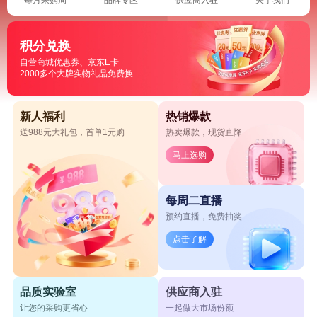
积分兑换
自营商城优惠券、京东E卡
2000多个大牌实物礼品免费换
新人福利
热销爆款
送988元大礼包，首单1元购
热卖爆款，现货直降
马上选购
每周二直播
预约直播，免费抽奖
点击了解
品质实验室
供应商入驻
让您的采购更省心
一起做大市场份额