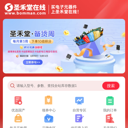
搜索
请输入型号、参数、查找全站库存数据1
优选国产
领券中心
自营专区
我的订单
每月采购周
品牌专区
供应商入驻
关于我们