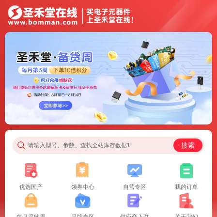
搜索
请输入型号、参数、查找全站库存数据1
优选国产
领券中心
自营专区
我的订单
每月采购周
品牌专区
供应商入驻
关于我们