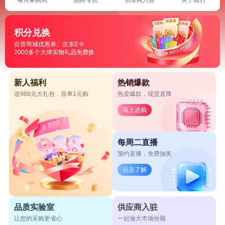
积分兑换
自营商城优惠券、京东E卡
2000多个大牌实物礼品免费换
新人福利
热销爆款
送988元大礼包，首单1元购
热卖爆款，现货直降
马上选购
每周二直播
预约直播，免费抽奖
点击了解
品质实验室
供应商入驻
让您的采购更省心
一起做大市场份额