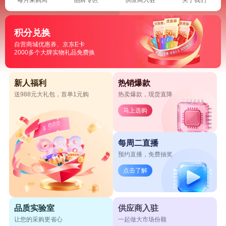
积分兑换
自营商城优惠券、京东E卡
2000多个大牌实物礼品免费换
新人福利
热销爆款
送988元大礼包，首单1元购
热卖爆款，现货直降
马上选购
每周二直播
预约直播，免费抽奖
点击了解
品质实验室
供应商入驻
让您的采购更省心
一起做大市场份额