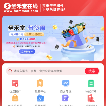
搜索
请输入型号、参数、查找全站库存数据1
优选国产
领券中心
自营专区
我的订单
每月采购周
品牌专区
供应商入驻
关于我们