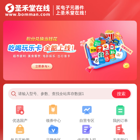
搜索
请输入型号、参数、查找全站库存数据1
优选国产
领券中心
自营专区
我的订单
每月采购周
品牌专区
供应商入驻
关于我们