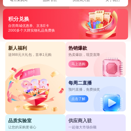
积分兑换
自营商城优惠券、京东E卡
2000多个大牌实物礼品免费换
新人福利
热销爆款
送988元大礼包，首单1元购
热卖爆款，现货直降
马上选购
每周二直播
预约直播，免费抽奖
点击了解
品质实验室
供应商入驻
让您的采购更省心
一起做大市场份额