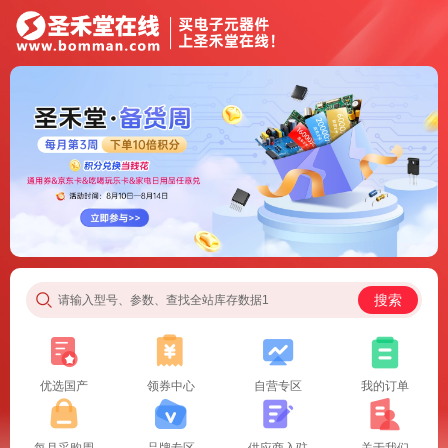
搜索
请输入型号、参数、查找全站库存数据1
优选国产
领券中心
自营专区
我的订单
每月采购周
品牌专区
供应商入驻
关于我们