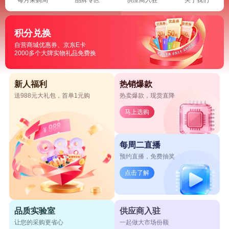
积分兑换
自营商城优惠券、京东E卡
2000多个大牌实物礼品免费换
新人福利
热销爆款
送988元大礼包，首单1元购
热卖爆款，现货直降
马上选购
每周二直播
预约直播，免费抽奖
点击了解
品质实验室
供应商入驻
让您的采购更省心
一起做大市场份额