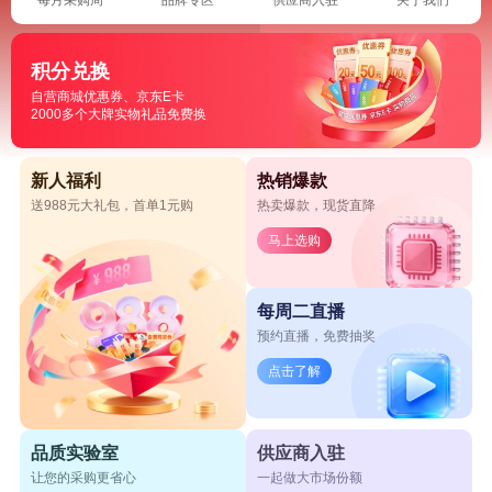
积分兑换
自营商城优惠券、京东E卡
2000多个大牌实物礼品免费换
新人福利
热销爆款
送988元大礼包，首单1元购
热卖爆款，现货直降
马上选购
每周二直播
预约直播，免费抽奖
点击了解
品质实验室
供应商入驻
让您的采购更省心
一起做大市场份额