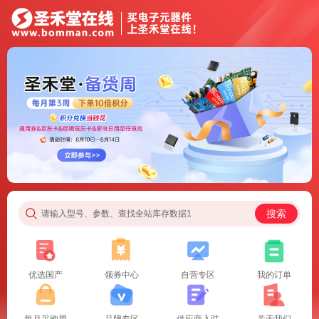
搜索
请输入型号、参数、查找全站库存数据1
优选国产
领券中心
自营专区
我的订单
每月采购周
品牌专区
供应商入驻
关于我们