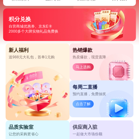
积分兑换
自营商城优惠券、京东E卡
2000多个大牌实物礼品免费换
新人福利
热销爆款
送988元大礼包，首单1元购
热卖爆款，现货直降
马上选购
每周二直播
预约直播，免费抽奖
点击了解
品质实验室
供应商入驻
让您的采购更省心
一起做大市场份额