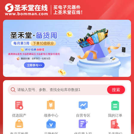
搜索
请输入型号、参数、查找全站库存数据1
优选国产
领券中心
自营专区
我的订单
每月采购周
品牌专区
供应商入驻
关于我们