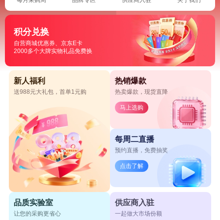
积分兑换
自营商城优惠券、京东E卡
2000多个大牌实物礼品免费换
新人福利
热销爆款
送988元大礼包，首单1元购
热卖爆款，现货直降
马上选购
每周二直播
预约直播，免费抽奖
点击了解
品质实验室
供应商入驻
让您的采购更省心
一起做大市场份额