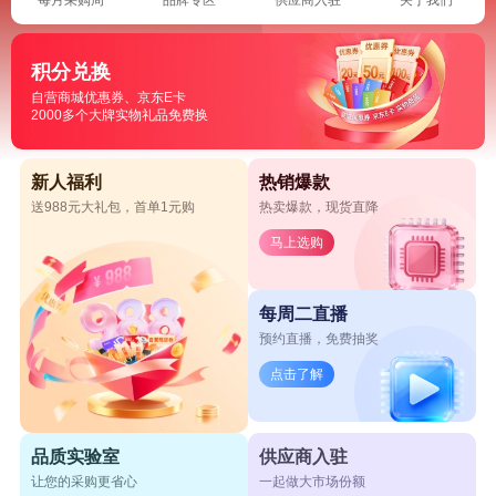
积分兑换
自营商城优惠券、京东E卡
2000多个大牌实物礼品免费换
新人福利
热销爆款
送988元大礼包，首单1元购
热卖爆款，现货直降
马上选购
每周二直播
预约直播，免费抽奖
点击了解
品质实验室
供应商入驻
让您的采购更省心
一起做大市场份额