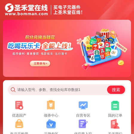
搜索
请输入型号、参数、查找全站库存数据1
优选国产
领券中心
自营专区
我的订单
每月采购周
品牌专区
供应商入驻
关于我们