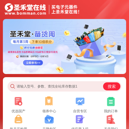
搜索
请输入型号、参数、查找全站库存数据1
优选国产
领券中心
自营专区
我的订单
每月采购周
品牌专区
供应商入驻
关于我们