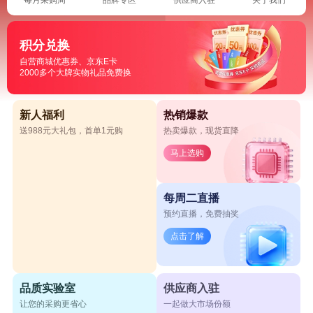
积分兑换
自营商城优惠券、京东E卡
2000多个大牌实物礼品免费换
新人福利
热销爆款
送988元大礼包，首单1元购
热卖爆款，现货直降
马上选购
每周二直播
预约直播，免费抽奖
点击了解
品质实验室
供应商入驻
让您的采购更省心
一起做大市场份额