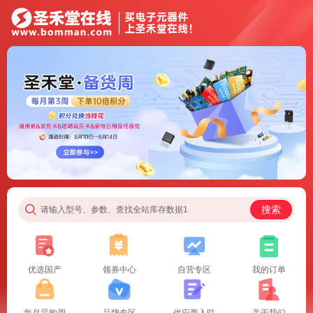
搜索
请输入型号、参数、查找全站库存数据1
优选国产
领券中心
自营专区
我的订单
每月采购周
品牌专区
供应商入驻
关于我们