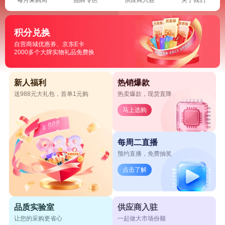
积分兑换
自营商城优惠券、京东E卡
2000多个大牌实物礼品免费换
新人福利
热销爆款
送988元大礼包，首单1元购
热卖爆款，现货直降
马上选购
每周二直播
预约直播，免费抽奖
点击了解
品质实验室
供应商入驻
让您的采购更省心
一起做大市场份额