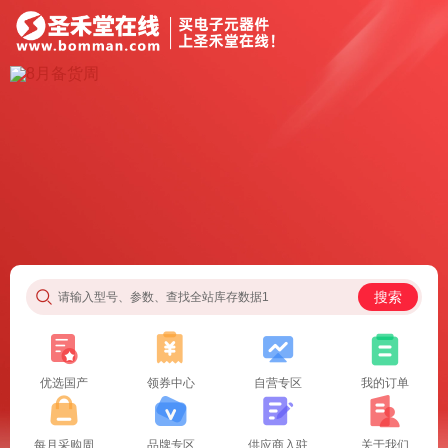
搜索
请输入型号、参数、查找全站库存数据1
优选国产
领券中心
自营专区
我的订单
每月采购周
品牌专区
供应商入驻
关于我们