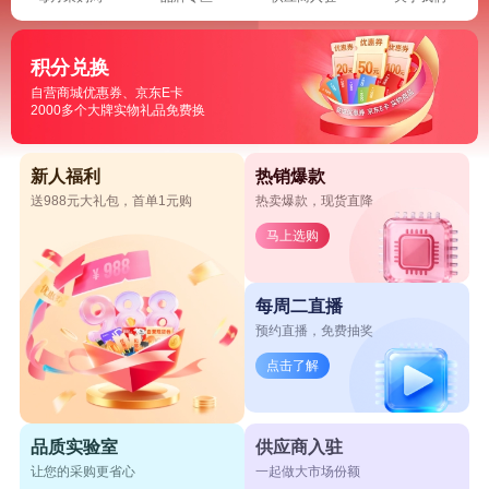
积分兑换
自营商城优惠券、京东E卡
2000多个大牌实物礼品免费换
新人福利
热销爆款
送988元大礼包，首单1元购
热卖爆款，现货直降
马上选购
每周二直播
预约直播，免费抽奖
点击了解
品质实验室
供应商入驻
让您的采购更省心
一起做大市场份额