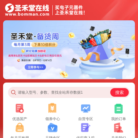
搜索
请输入型号、参数、查找全站库存数据1
优选国产
领券中心
自营专区
我的订单
每月采购周
品牌专区
供应商入驻
关于我们