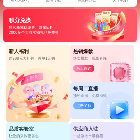
积分兑换
自营商城优惠券、京东E卡
2000多个大牌实物礼品免费换
新人福利
热销爆款
送988元大礼包，首单1元购
热卖爆款，现货直降
马上选购
每周二直播
预约直播，免费抽奖
点击了解
品质实验室
供应商入驻
让您的采购更省心
一起做大市场份额