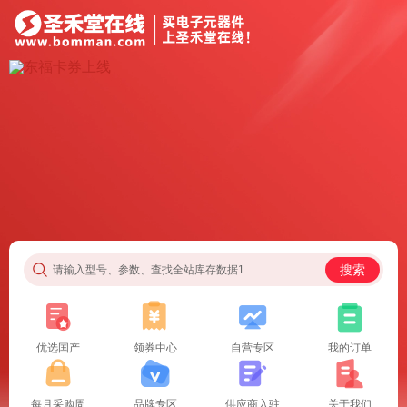
搜索
请输入型号、参数、查找全站库存数据1
优选国产
领券中心
自营专区
我的订单
每月采购周
品牌专区
供应商入驻
关于我们