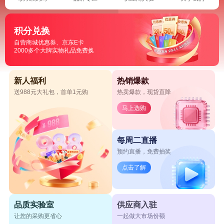
积分兑换
自营商城优惠券、京东E卡
2000多个大牌实物礼品免费换
新人福利
热销爆款
送988元大礼包，首单1元购
热卖爆款，现货直降
马上选购
每周二直播
预约直播，免费抽奖
点击了解
品质实验室
供应商入驻
让您的采购更省心
一起做大市场份额