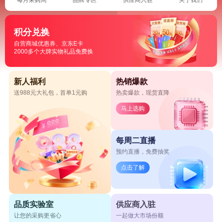
积分兑换
自营商城优惠券、京东E卡
2000多个大牌实物礼品免费换
新人福利
热销爆款
送988元大礼包，首单1元购
热卖爆款，现货直降
马上选购
每周二直播
预约直播，免费抽奖
点击了解
品质实验室
供应商入驻
让您的采购更省心
一起做大市场份额