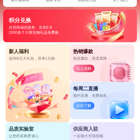
积分兑换
自营商城优惠券、京东E卡
2000多个大牌实物礼品免费换
新人福利
热销爆款
送988元大礼包，首单1元购
热卖爆款，现货直降
马上选购
每周二直播
预约直播，免费抽奖
点击了解
品质实验室
供应商入驻
让您的采购更省心
一起做大市场份额