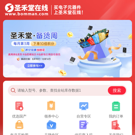
搜索
请输入型号、参数、查找全站库存数据1
优选国产
领券中心
自营专区
我的订单
每月采购周
品牌专区
供应商入驻
关于我们