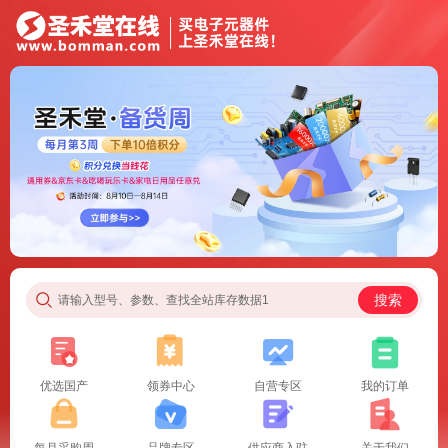
搜索
请输入型号、参数、查找全站库存数据1
优选国产
领券中心
自营专区
我的订单
每月采购周
品牌专区
供应商入驻
关于我们