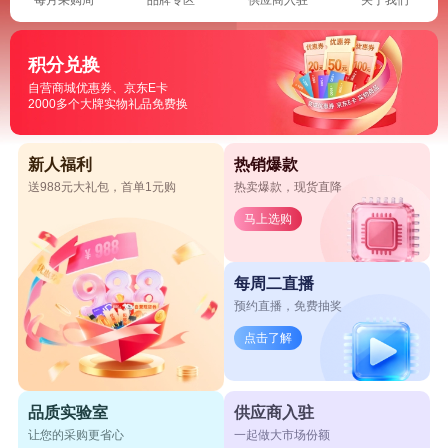
积分兑换
自营商城优惠券、京东E卡
2000多个大牌实物礼品免费换
新人福利
热销爆款
送988元大礼包，首单1元购
热卖爆款，现货直降
马上选购
每周二直播
预约直播，免费抽奖
点击了解
品质实验室
供应商入驻
让您的采购更省心
一起做大市场份额