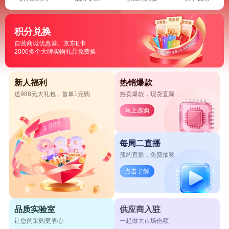
积分兑换
自营商城优惠券、京东E卡
2000多个大牌实物礼品免费换
新人福利
热销爆款
送988元大礼包，首单1元购
热卖爆款，现货直降
马上选购
每周二直播
预约直播，免费抽奖
点击了解
品质实验室
供应商入驻
让您的采购更省心
一起做大市场份额