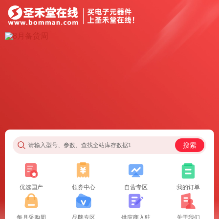
搜索
请输入型号、参数、查找全站库存数据1
优选国产
领券中心
自营专区
我的订单
每月采购周
品牌专区
供应商入驻
关于我们