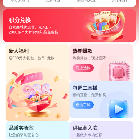
积分兑换
自营商城优惠券、京东E卡
2000多个大牌实物礼品免费换
新人福利
热销爆款
送988元大礼包，首单1元购
热卖爆款，现货直降
马上选购
每周二直播
预约直播，免费抽奖
点击了解
品质实验室
供应商入驻
让您的采购更省心
一起做大市场份额