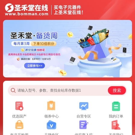
搜索
请输入型号、参数、查找全站库存数据1
优选国产
领券中心
自营专区
我的订单
每月采购周
品牌专区
供应商入驻
关于我们