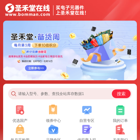
搜索
请输入型号、参数、查找全站库存数据1
优选国产
领券中心
自营专区
我的订单
每月采购周
品牌专区
供应商入驻
关于我们