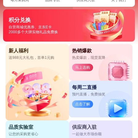
积分兑换
自营商城优惠券、京东E卡
2000多个大牌实物礼品免费换
新人福利
热销爆款
送988元大礼包，首单1元购
热卖爆款，现货直降
马上选购
每周二直播
预约直播，免费抽奖
点击了解
品质实验室
供应商入驻
让您的采购更省心
一起做大市场份额