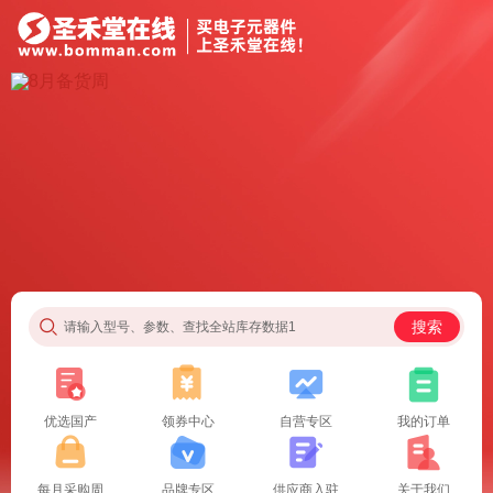
搜索
请输入型号、参数、查找全站库存数据1
优选国产
领券中心
自营专区
我的订单
每月采购周
品牌专区
供应商入驻
关于我们