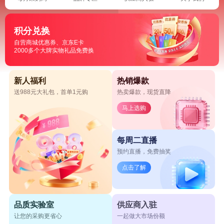
积分兑换
自营商城优惠券、京东E卡
2000多个大牌实物礼品免费换
新人福利
热销爆款
送988元大礼包，首单1元购
热卖爆款，现货直降
马上选购
每周二直播
预约直播，免费抽奖
点击了解
品质实验室
供应商入驻
让您的采购更省心
一起做大市场份额