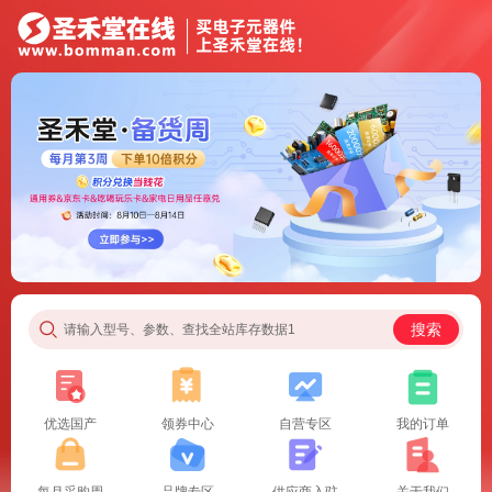
搜索
请输入型号、参数、查找全站库存数据1
优选国产
领券中心
自营专区
我的订单
每月采购周
品牌专区
供应商入驻
关于我们