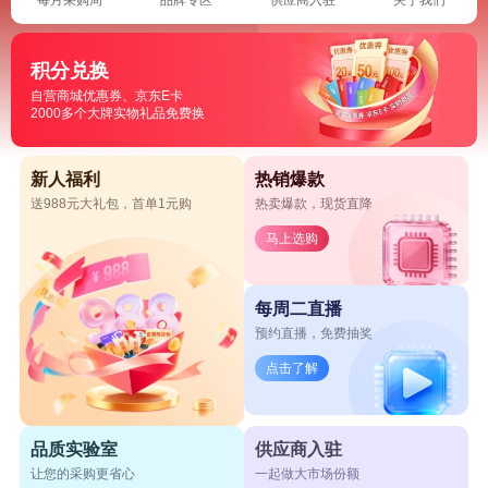
积分兑换
自营商城优惠券、京东E卡
2000多个大牌实物礼品免费换
新人福利
热销爆款
送988元大礼包，首单1元购
热卖爆款，现货直降
马上选购
每周二直播
预约直播，免费抽奖
点击了解
品质实验室
供应商入驻
让您的采购更省心
一起做大市场份额