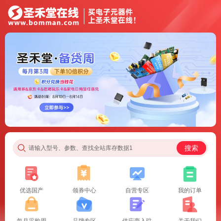
搜索
请输入型号、参数、查找全站库存数据1
优选国产
领券中心
自营专区
我的订单
每月采购周
品牌专区
供应商入驻
关于我们