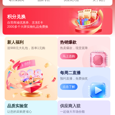
积分兑换
自营商城优惠券、京东E卡
2000多个大牌实物礼品免费换
新人福利
热销爆款
送988元大礼包，首单1元购
热卖爆款，现货直降
马上选购
每周二直播
预约直播，免费抽奖
点击了解
品质实验室
供应商入驻
让您的采购更省心
一起做大市场份额