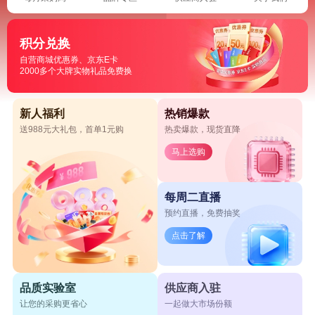
积分兑换
自营商城优惠券、京东E卡
2000多个大牌实物礼品免费换
新人福利
热销爆款
送988元大礼包，首单1元购
热卖爆款，现货直降
马上选购
每周二直播
预约直播，免费抽奖
点击了解
品质实验室
供应商入驻
让您的采购更省心
一起做大市场份额