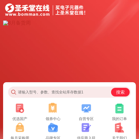
搜索
请输入型号、参数、查找全站库存数据1
优选国产
领券中心
自营专区
我的订单
每月采购周
品牌专区
供应商入驻
关于我们