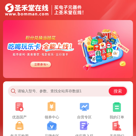
搜索
请输入型号、参数、查找全站库存数据1
优选国产
领券中心
自营专区
我的订单
每月采购周
品牌专区
供应商入驻
关于我们