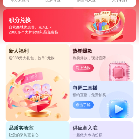
积分兑换
自营商城优惠券、京东E卡
2000多个大牌实物礼品免费换
新人福利
热销爆款
送988元大礼包，首单1元购
热卖爆款，现货直降
马上选购
每周二直播
预约直播，免费抽奖
点击了解
品质实验室
供应商入驻
让您的采购更省心
一起做大市场份额