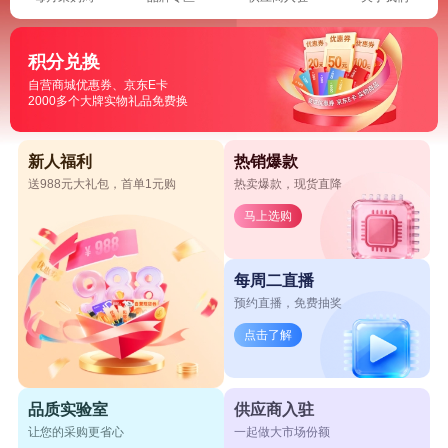
积分兑换
自营商城优惠券、京东E卡
2000多个大牌实物礼品免费换
新人福利
热销爆款
送988元大礼包，首单1元购
热卖爆款，现货直降
马上选购
每周二直播
预约直播，免费抽奖
点击了解
品质实验室
供应商入驻
让您的采购更省心
一起做大市场份额