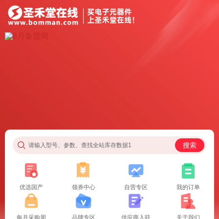
搜索
请输入型号、参数、查找全站库存数据1
优选国产
领券中心
自营专区
我的订单
每月采购周
品牌专区
供应商入驻
关于我们