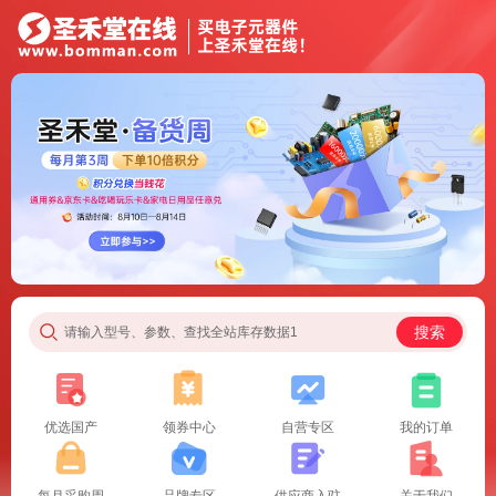
搜索
请输入型号、参数、查找全站库存数据1
优选国产
领券中心
自营专区
我的订单
每月采购周
品牌专区
供应商入驻
关于我们