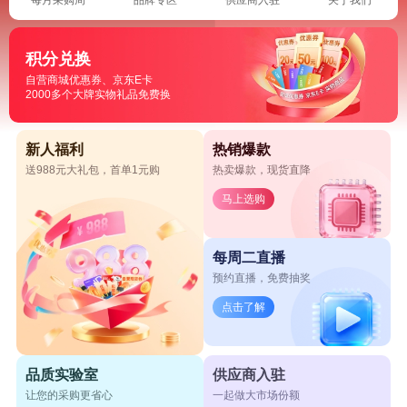
积分兑换
自营商城优惠券、京东E卡
2000多个大牌实物礼品免费换
新人福利
热销爆款
送988元大礼包，首单1元购
热卖爆款，现货直降
马上选购
每周二直播
预约直播，免费抽奖
点击了解
品质实验室
供应商入驻
让您的采购更省心
一起做大市场份额