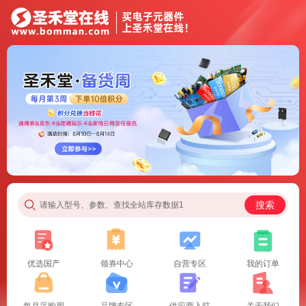
搜索
请输入型号、参数、查找全站库存数据1
优选国产
领券中心
自营专区
我的订单
每月采购周
品牌专区
供应商入驻
关于我们