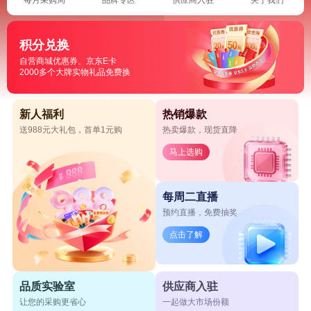
积分兑换
自营商城优惠券、京东E卡
2000多个大牌实物礼品免费换
新人福利
热销爆款
送988元大礼包，首单1元购
热卖爆款，现货直降
马上选购
每周二直播
预约直播，免费抽奖
点击了解
品质实验室
供应商入驻
让您的采购更省心
一起做大市场份额