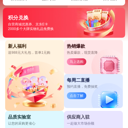
积分兑换
自营商城优惠券、京东E卡
2000多个大牌实物礼品免费换
新人福利
热销爆款
送988元大礼包，首单1元购
热卖爆款，现货直降
马上选购
每周二直播
预约直播，免费抽奖
点击了解
品质实验室
供应商入驻
让您的采购更省心
一起做大市场份额