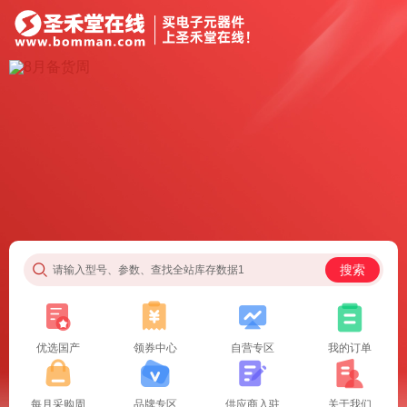
搜索
请输入型号、参数、查找全站库存数据1
优选国产
领券中心
自营专区
我的订单
每月采购周
品牌专区
供应商入驻
关于我们