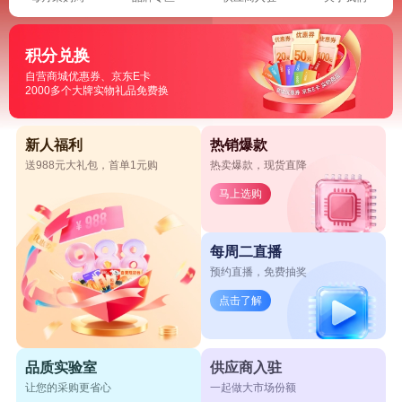
积分兑换
自营商城优惠券、京东E卡
2000多个大牌实物礼品免费换
新人福利
热销爆款
送988元大礼包，首单1元购
热卖爆款，现货直降
马上选购
每周二直播
预约直播，免费抽奖
点击了解
品质实验室
供应商入驻
让您的采购更省心
一起做大市场份额