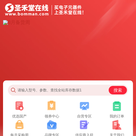
搜索
请输入型号、参数、查找全站库存数据1
优选国产
领券中心
自营专区
我的订单
每月采购周
品牌专区
供应商入驻
关于我们