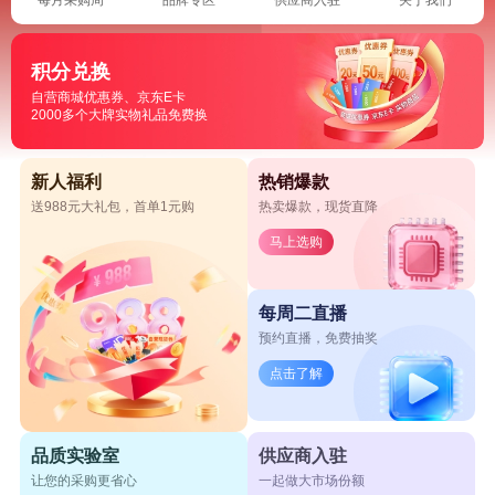
积分兑换
自营商城优惠券、京东E卡
2000多个大牌实物礼品免费换
新人福利
热销爆款
送988元大礼包，首单1元购
热卖爆款，现货直降
马上选购
每周二直播
预约直播，免费抽奖
点击了解
品质实验室
供应商入驻
让您的采购更省心
一起做大市场份额