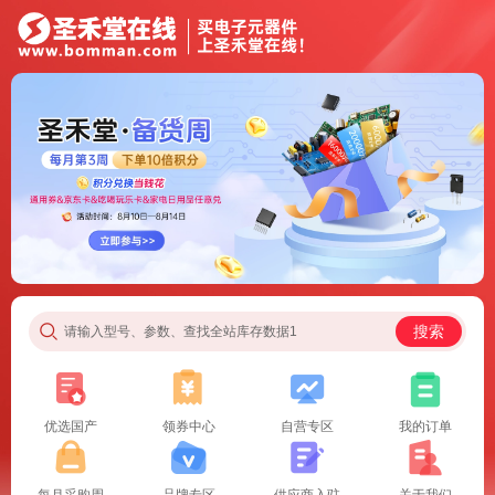
搜索
请输入型号、参数、查找全站库存数据1
优选国产
领券中心
自营专区
我的订单
每月采购周
品牌专区
供应商入驻
关于我们