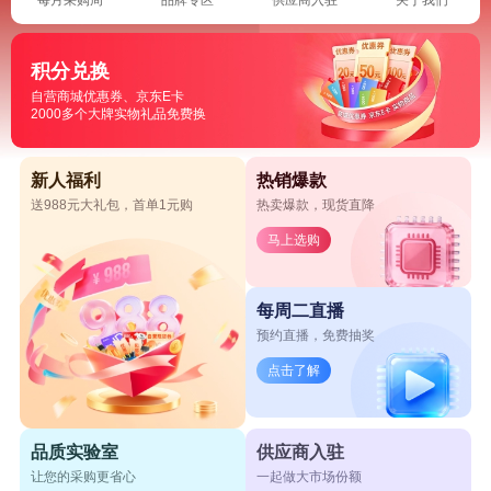
积分兑换
自营商城优惠券、京东E卡
2000多个大牌实物礼品免费换
新人福利
热销爆款
送988元大礼包，首单1元购
热卖爆款，现货直降
马上选购
每周二直播
预约直播，免费抽奖
点击了解
品质实验室
供应商入驻
让您的采购更省心
一起做大市场份额