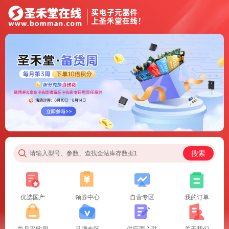
搜索
请输入型号、参数、查找全站库存数据1
优选国产
领券中心
自营专区
我的订单
每月采购周
品牌专区
供应商入驻
关于我们