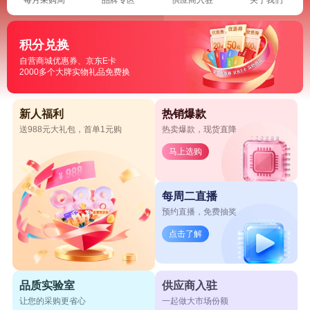
积分兑换
自营商城优惠券、京东E卡
2000多个大牌实物礼品免费换
新人福利
热销爆款
送988元大礼包，首单1元购
热卖爆款，现货直降
马上选购
每周二直播
预约直播，免费抽奖
点击了解
品质实验室
供应商入驻
让您的采购更省心
一起做大市场份额