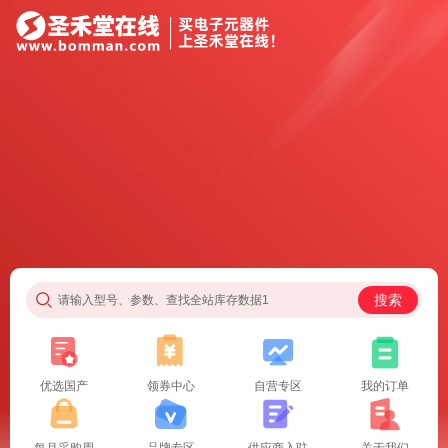
搜索
请输入型号、参数、查找全站库存数据1
优选国产
领券中心
自营专区
我的订单
每月采购周
品牌专区
供应商入驻
关于我们