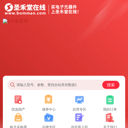
搜索
请输入型号、参数、查找全站库存数据1
优选国产
领券中心
自营专区
我的订单
每月采购周
品牌专区
供应商入驻
关于我们