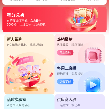
积分兑换
自营商城优惠券、京东E卡
2000多个大牌实物礼品免费换
新人福利
热销爆款
送988元大礼包，首单1元购
热卖爆款，现货直降
马上选购
每周二直播
预约直播，免费抽奖
点击了解
品质实验室
供应商入驻
让您的采购更省心
一起做大市场份额