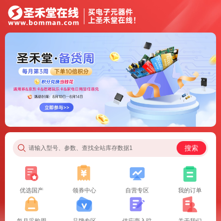
搜索
请输入型号、参数、查找全站库存数据1
优选国产
领券中心
自营专区
我的订单
每月采购周
品牌专区
供应商入驻
关于我们