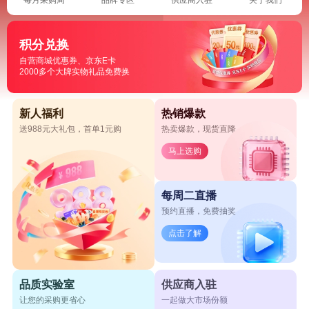
积分兑换
自营商城优惠券、京东E卡
2000多个大牌实物礼品免费换
新人福利
热销爆款
送988元大礼包，首单1元购
热卖爆款，现货直降
马上选购
每周二直播
预约直播，免费抽奖
点击了解
品质实验室
供应商入驻
让您的采购更省心
一起做大市场份额