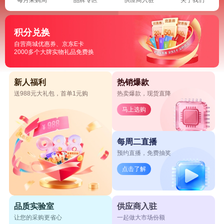
积分兑换
自营商城优惠券、京东E卡
2000多个大牌实物礼品免费换
新人福利
热销爆款
送988元大礼包，首单1元购
热卖爆款，现货直降
马上选购
每周二直播
预约直播，免费抽奖
点击了解
品质实验室
供应商入驻
让您的采购更省心
一起做大市场份额