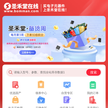
搜索
请输入型号、参数、查找全站库存数据1
优选国产
领券中心
自营专区
我的订单
每月采购周
品牌专区
供应商入驻
关于我们