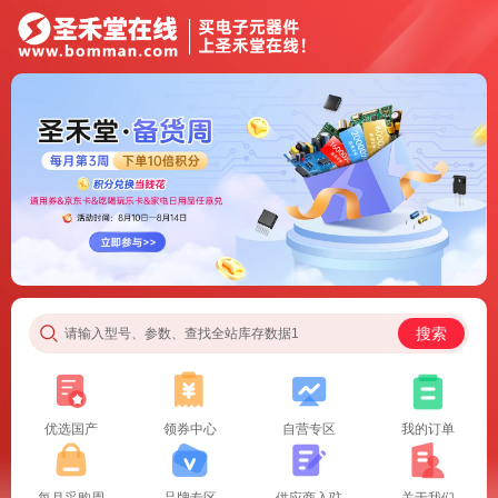
搜索
请输入型号、参数、查找全站库存数据1
优选国产
领券中心
自营专区
我的订单
每月采购周
品牌专区
供应商入驻
关于我们