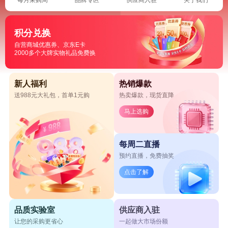
积分兑换
自营商城优惠券、京东E卡
2000多个大牌实物礼品免费换
新人福利
热销爆款
送988元大礼包，首单1元购
热卖爆款，现货直降
马上选购
每周二直播
预约直播，免费抽奖
点击了解
品质实验室
供应商入驻
让您的采购更省心
一起做大市场份额