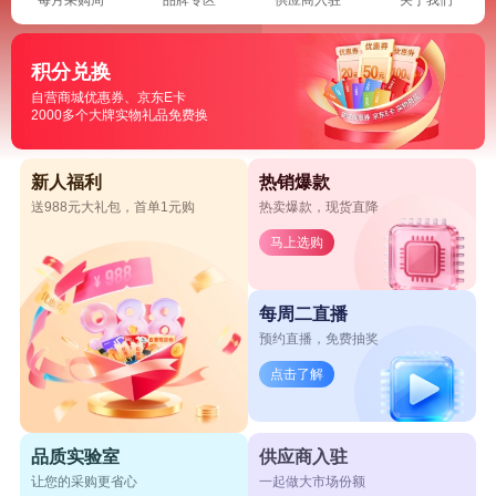
积分兑换
自营商城优惠券、京东E卡
2000多个大牌实物礼品免费换
新人福利
热销爆款
送988元大礼包，首单1元购
热卖爆款，现货直降
马上选购
每周二直播
预约直播，免费抽奖
点击了解
品质实验室
供应商入驻
让您的采购更省心
一起做大市场份额