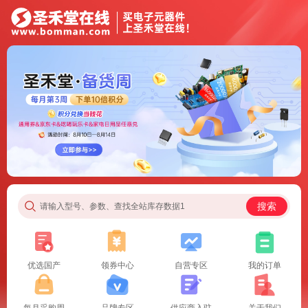
搜索
请输入型号、参数、查找全站库存数据1
优选国产
领券中心
自营专区
我的订单
每月采购周
品牌专区
供应商入驻
关于我们