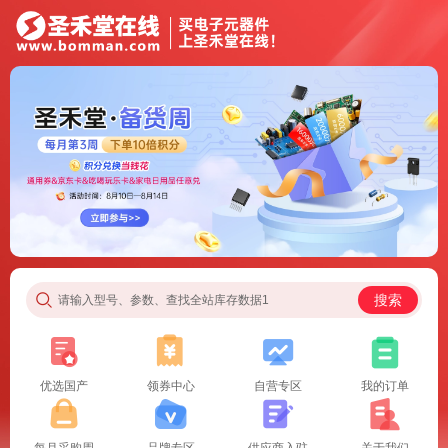
搜索
请输入型号、参数、查找全站库存数据1
优选国产
领券中心
自营专区
我的订单
每月采购周
品牌专区
供应商入驻
关于我们