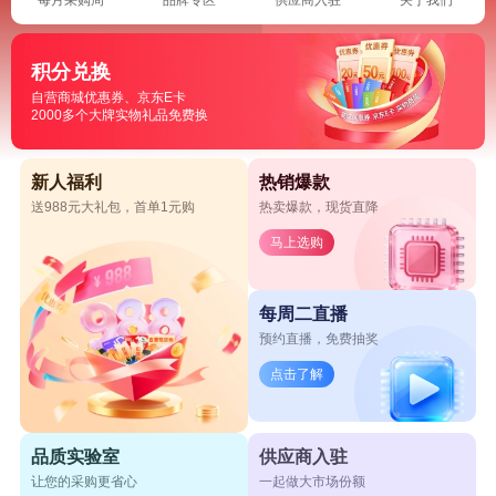
积分兑换
自营商城优惠券、京东E卡
2000多个大牌实物礼品免费换
新人福利
热销爆款
送988元大礼包，首单1元购
热卖爆款，现货直降
马上选购
每周二直播
预约直播，免费抽奖
点击了解
品质实验室
供应商入驻
让您的采购更省心
一起做大市场份额