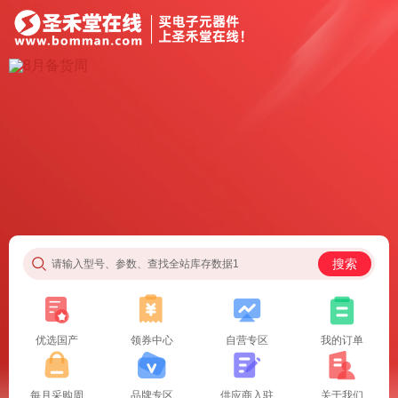
搜索
请输入型号、参数、查找全站库存数据1
优选国产
领券中心
自营专区
我的订单
每月采购周
品牌专区
供应商入驻
关于我们