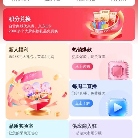
积分兑换
自营商城优惠券、京东E卡
2000多个大牌实物礼品免费换
新人福利
热销爆款
送988元大礼包，首单1元购
热卖爆款，现货直降
马上选购
每周二直播
预约直播，免费抽奖
点击了解
品质实验室
供应商入驻
让您的采购更省心
一起做大市场份额