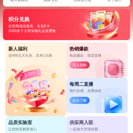
积分兑换
自营商城优惠券、京东E卡
2000多个大牌实物礼品免费换
新人福利
热销爆款
送988元大礼包，首单1元购
热卖爆款，现货直降
马上选购
每周二直播
预约直播，免费抽奖
点击了解
品质实验室
供应商入驻
让您的采购更省心
一起做大市场份额