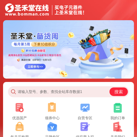
搜索
请输入型号、参数、查找全站库存数据1
优选国产
领券中心
自营专区
我的订单
每月采购周
品牌专区
供应商入驻
关于我们