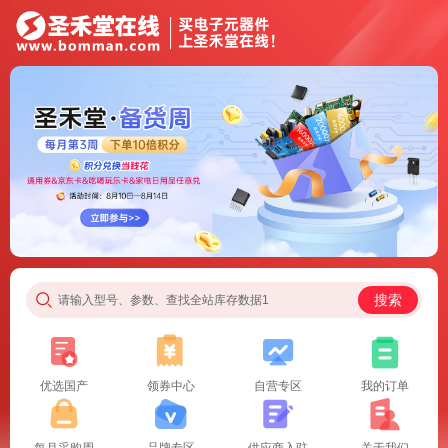
搜索
请输入型号、参数、查找全站库存数据1
优选国产
领券中心
自营专区
我的订单
每月采购周
品牌专区
供应商入驻
关于我们