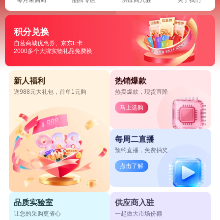
积分兑换
自营商城优惠券、京东E卡
2000多个大牌实物礼品免费换
新人福利
热销爆款
送988元大礼包，首单1元购
热卖爆款，现货直降
马上选购
每周二直播
预约直播，免费抽奖
点击了解
品质实验室
供应商入驻
让您的采购更省心
一起做大市场份额