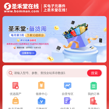
搜索
请输入型号、参数、查找全站库存数据1
优选国产
领券中心
自营专区
我的订单
每月采购周
品牌专区
供应商入驻
关于我们