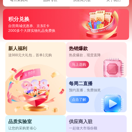
积分兑换
自营商城优惠券、京东E卡
2000多个大牌实物礼品免费换
新人福利
热销爆款
送988元大礼包，首单1元购
热卖爆款，现货直降
马上选购
每周二直播
预约直播，免费抽奖
点击了解
品质实验室
供应商入驻
让您的采购更省心
一起做大市场份额