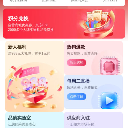
积分兑换
自营商城优惠券、京东E卡
2000多个大牌实物礼品免费换
新人福利
热销爆款
送988元大礼包，首单1元购
热卖爆款，现货直降
马上选购
每周二直播
预约直播，免费抽奖
点击了解
品质实验室
供应商入驻
让您的采购更省心
一起做大市场份额