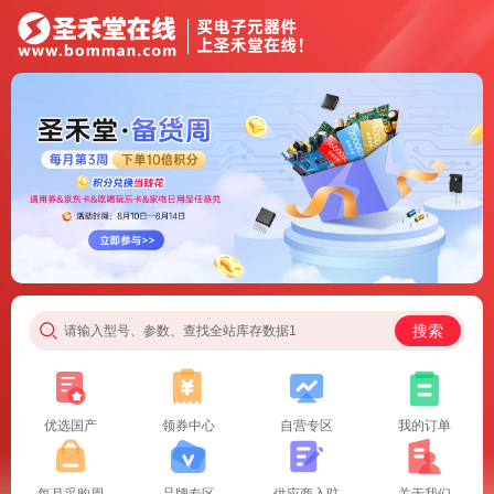
搜索
请输入型号、参数、查找全站库存数据1
优选国产
领券中心
自营专区
我的订单
每月采购周
品牌专区
供应商入驻
关于我们