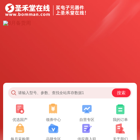
搜索
请输入型号、参数、查找全站库存数据1
优选国产
领券中心
自营专区
我的订单
每月采购周
品牌专区
供应商入驻
关于我们