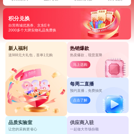
积分兑换
自营商城优惠券、京东E卡
2000多个大牌实物礼品免费换
新人福利
热销爆款
送988元大礼包，首单1元购
热卖爆款，现货直降
马上选购
每周二直播
预约直播，免费抽奖
点击了解
品质实验室
供应商入驻
让您的采购更省心
一起做大市场份额