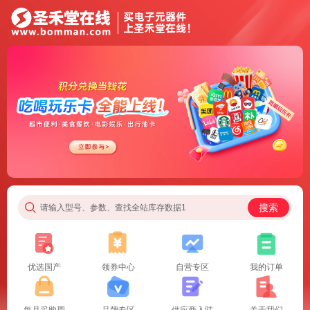
搜索
请输入型号、参数、查找全站库存数据1
优选国产
领券中心
自营专区
我的订单
每月采购周
品牌专区
供应商入驻
关于我们