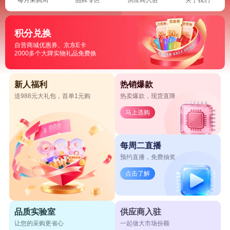
积分兑换
自营商城优惠券、京东E卡
2000多个大牌实物礼品免费换
新人福利
热销爆款
送988元大礼包，首单1元购
热卖爆款，现货直降
马上选购
每周二直播
预约直播，免费抽奖
点击了解
品质实验室
供应商入驻
让您的采购更省心
一起做大市场份额