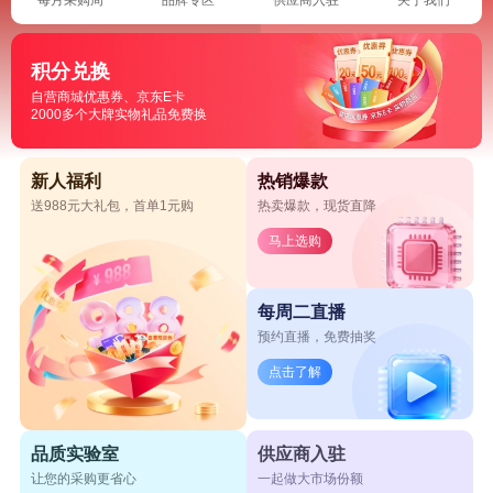
积分兑换
自营商城优惠券、京东E卡
2000多个大牌实物礼品免费换
新人福利
热销爆款
送988元大礼包，首单1元购
热卖爆款，现货直降
马上选购
每周二直播
预约直播，免费抽奖
点击了解
品质实验室
供应商入驻
让您的采购更省心
一起做大市场份额