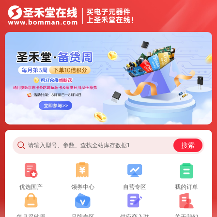
搜索
请输入型号、参数、查找全站库存数据1
优选国产
领券中心
自营专区
我的订单
每月采购周
品牌专区
供应商入驻
关于我们